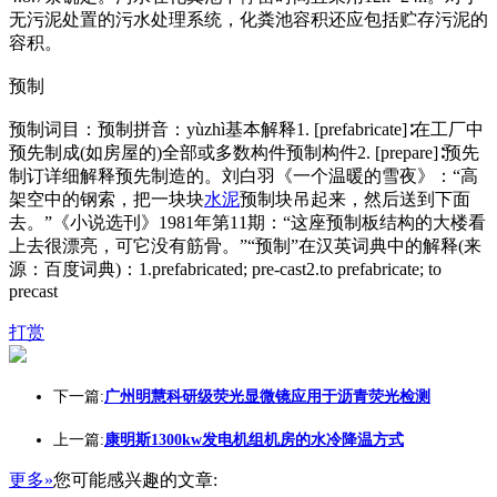
无污泥处置的污水处理系统，化粪池容积还应包括贮存污泥的
容积。
预制
预制词目：预制拼音：yùzhì基本解释1. [prefabricate]∶在工厂中
预先制成(如房屋的)全部或多数构件预制构件2. [prepare]∶预先
制订详细解释预先制造的。刘白羽《一个温暖的雪夜》：“高
架空中的钢索，把一块块
水泥
预制块吊起来，然后送到下面
去。”《小说选刊》1981年第11期：“这座预制板结构的大楼看
上去很漂亮，可它没有筋骨。”“预制”在汉英词典中的解释(来
源：百度词典)：1.prefabricated; pre-cast2.to prefabricate; to
precast
打赏
下一篇:
广州明慧科研级荧光显微镜应用于沥青荧光检测
上一篇:
康明斯1300kw发电机组机房的水冷降温方式
更多»
您可能感兴趣的文章: