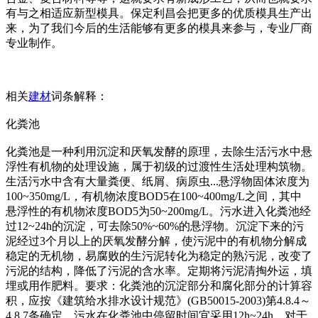
有与之相适应新型模具。保定利昌会把更多的优质模具生产出
来，为了我们今后的生活能够有更多的模具来参与，专业厂商
专业制作。
相关
建材
词条解释：
化粪池
化粪池是一种利用沉淀和厌氧发酵的原理，去除生活污水中悬
浮性有机物的处理设施，属于初级的过渡性生活处理构筑物。
生活污水中含有大量粪便、纸屑、病原虫...悬浮物固体浓度为
100~350mg/L，有机物浓度BOD5在100~400mg/L之间，其中
悬浮性的有机物浓度BOD5为50~200mg/L。污水进入化粪池经
过12~24h的沉淀，可去除50%~60%的悬浮物。沉淀下来的污
泥经过3个月以上的厌氧发酵分解，使污泥中的有机物分解成
稳定的无机物，易腐败的生污泥转化为稳定的熟污泥，改变了
污泥的结构，降低了污泥的含水率。定期将污泥清掏外运，填
埋或用作肥料。要求：化粪池的沉淀部分和腐化部分的计算容
积，应按《建筑给水排水设计规范》(GB50015-2003)第4.8.4～
4.8.7条确定。污水在化粪池中停留时间宜采用12h~24h。对于