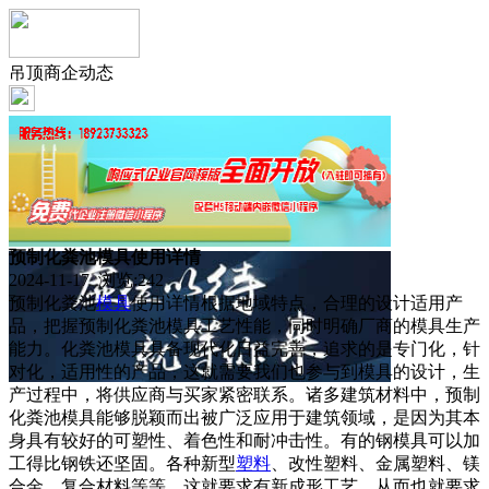
吊顶商企动态
预制化粪池模具使用详情
2024-11-17 浏览:
242
预制化粪池
模具
使用详情根据地域特点，合理的设计适用产
品，把握预制化粪池模具工艺性能，同时明确厂商的模具生产
能力。化粪池模具具备现代化日益完善，追求的是专门化，针
对化，适用性的产品，这就需要我们也参与到模具的设计，生
产过程中，将供应商与买家紧密联系。诸多建筑材料中，预制
化粪池模具能够脱颖而出被广泛应用于建筑领域，是因为其本
身具有较好的可塑性、着色性和耐冲击性。有的钢模具可以加
工得比钢铁还坚固。各种新型
塑料
、改性塑料、金属塑料、镁
合金、复合材料等等，这就要求有新成形工艺，从而也就要求