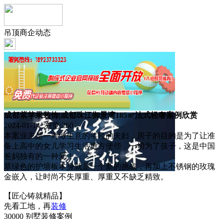
吊顶商企动态
成都紫苹果装饰|成都珠江御景湾185㎡法式轻奢案例欣赏
2024-01-14 浏览:
260
本案业主是一对做生意的年轻的夫妇，房子的目的是为了让准
备上高中的女儿学习生活更方便些，一切为了孩子，这是中国
爸妈独有的一种爱！
草绿色的护墙板本身就是一个新的挑战，再加上不锈钢的玫瑰
金嵌入，让时尚不失厚重、厚重又不缺乏精致。
【匠心铸就精品】
先看工地，再
装修
30000 别墅装修案例