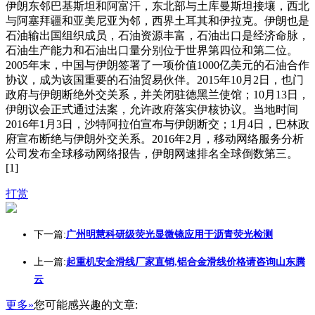
伊朗东邻巴基斯坦和阿富汗，东北部与土库曼斯坦接壤，西北
与阿塞拜疆和亚美尼亚为邻，西界土耳其和伊拉克。伊朗也是
石油输出国组织成员，石油资源丰富，石油出口是经济命脉，
石油生产能力和石油出口量分别位于世界第四位和第二位。
2005年末，中国与伊朗签署了一项价值1000亿美元的石油合作
协议，成为该国重要的石油贸易伙伴。2015年10月2日，也门
政府与伊朗断绝外交关系，并关闭驻德黑兰使馆；10月13日，
伊朗议会正式通过法案，允许政府落实伊核协议。当地时间
2016年1月3日，沙特阿拉伯宣布与伊朗断交；1月4日，巴林政
府宣布断绝与伊朗外交关系。2016年2月，移动网络服务分析
公司发布全球移动网络报告，伊朗网速排名全球倒数第三。
[1]
打赏
下一篇:
广州明慧科研级荧光显微镜应用于沥青荧光检测
上一篇:
起重机安全滑线厂家直销,铝合金滑线价格请咨询山东腾
云
更多»
您可能感兴趣的文章: