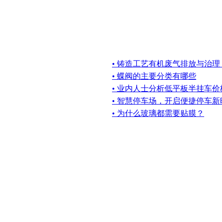
• 铸造工艺有机废气排放与治理
• 蝶阀的主要分类有哪些
• 业内人士分析低平板半挂车
• 智慧停车场，开启便捷停车新
• 为什么玻璃都需要贴膜？