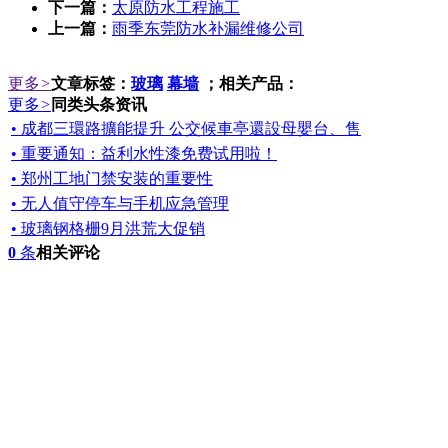
下一篇：
太原防水工程施工
上一篇：
雨季东莞防水补漏维修公司
更多
>
文章标签：
玻璃
幕墙
；相关产品：
更多
>
同类头条资讯
• 成都三環路擴能提升 公交候車亭還設母嬰台、售
• 重要通知：益利水性漆免费试用啦！
• 郑州工地门禁安装的重要性
• 无人值守停车与手机应急管理
• 玻璃钢格栅9月洪荒大促销
0
条
相关评论