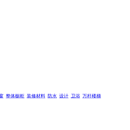
窗
整体橱柜
装修材料
防水
设计
卫浴
万杆楼梯