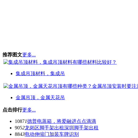
推荐图文
更多...
集成吊顶材料，集成吊
金属吊顶，金属天花吊
点击排行
更多...
1087
1
德普电蒸箱，将爱融进点点滴滴
905
2
龙岗区脚手架出租深圳脚手架出租
884
3
电动伸缩门加装车牌识别