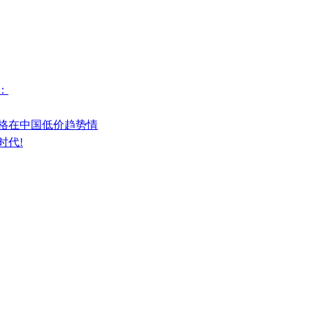
：
价格在中国低价趋势情
时代!