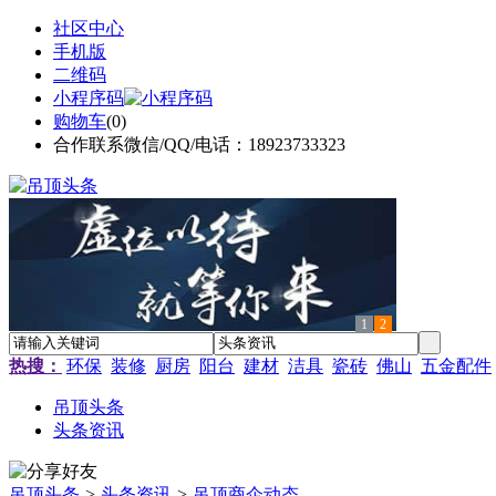
社区中心
手机版
二维码
小程序码
购物车
(
0
)
合作联系微信/QQ/电话：18923733323
1
2
热搜：
环保
装修
厨房
阳台
建材
洁具
瓷砖
佛山
五金配件
吊顶头条
头条资讯
吊顶头条
>
头条资讯
>
吊顶商企动态