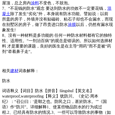
屋顶，总之房内
涂料
不变色，不鼓泡。
7、“不花钱的防水”观念 要达到防水的功效不一定要花钱，
混
凝土
除了发生“劣化”外，本身就有防水功能。譬如说：以前
所盖的房子，外墙并没有贴磁砖、粘石子却也不会漏水，而现
在别墅区的房子，做了昂贵进口防水
涂膜
以后，仍然有漏水现
象发生!
8、没有一种材料是多功能的 任何一种防水材料都有它的独特
性、适用性。“一剂治百病”的观念是错误的。所以如何选择材
料 才是重要的课题，良好的医生是在主导“用药”而不是被“药
剂”牵着鼻子走“。
相关
建材
词条解释：
防水
词语释义【词目】防水【拼音】fángshuǐ【英文名】
waterproof,waterproofing【释义】犹防川。《史记·周本
纪》：“召公曰：‘是鄣之也。防民之口，甚於防水。’”《国
语》作“防川”。详细解释1、使某些物品防水的行为或过
程.2、已经具有防水的情况.3、一些可以导致防水的事物（如