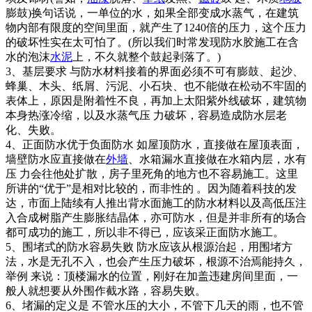
膨鼓)换句话说，一单位的水，如果全部变成水蒸气，在建筑
物内部有限度的空间里面，就产生了1240倍的压力，这个压力
的破坏性实在太可怕了。(所以我们时常发现防水胶施工在含
水的泡沫
水泥
上，不久就整个鼓起剥落了。)
3、基层要求 与防水材料接着的界面必须不可有膨鼓、起沙、
蜂巢、木头、纸屑、污泥、小石块、也不能做在松动不牢固的
表体上，原因是附着性不良，再加上太阳紫外线破坏，建筑物
本身热涨冷缩，以及水蒸气压 力破坏，容易造成防水层老
化、失败。
4、正面防水优于负面防水 如屋顶防水，直接做在屋顶表面，
墙壁防水应直接做在
外墙
、水箱漏水直接做在水箱内层，水有
压 力会往他处扩散，房子里死角的地方也不容易施工。这里
所讲的“优于”是相对比较的，而非性的 。因为随着科技的发
达，市面上陆续有人推出背水面施工的防水材料以及高低压注
入合成树脂产生膨胀结晶体，亦可防水，但是并非所有的场合
都可成功的施工，所以非不得已，应该采正面防水施工。
5、围堵式的防水容易失败 防水应该从根源治起，用围堵方
法，水是无孔不入，也会产生压力破坏，根源不治焉能持久，
举例 来说：顶楼漏水的位置，刚好在加盖违建房间里面，一
般人就想要从外围作截水路，容易失败。
6、堵漏的定义是 不管水压的大小，不管下几天的雨，也不管