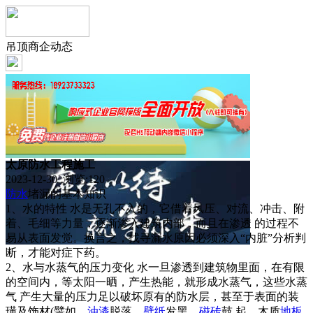
吊顶商企动态
太原防水工程施工
2023-12-30 浏览:
120
防水
堵漏的基本知识
1、水的特性 水是无孔不入的，它借着风压、对流、冲击、附
着、毛细等力量，逐渐渗入建筑内部，而且在渗透 的过程不
易从表面发觉。换言之，找寻漏水原因必须深入“内脏”分析判
断，才能对症下药。
2、水与水蒸气的压力变化 水一旦渗透到建筑物里面，在有限
的空间内，等太阳一晒，产生热能，就形成水蒸气，这些水蒸
气 产生大量的压力足以破坏原有的防水层，甚至于表面的装
璜及饰材(譬如，
油漆
脱落、
壁纸
发黑、
磁砖
鼓 起、木质
地板