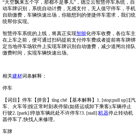
“天空飘来五个字，那都不是事儿”，德立云智慧停车系统，自
动车牌识别，系统自动计费，无感支付，无人值守停车，手机
自助缴费，车辆快速出场，你能想到的便捷停车需求，我们统
统帮你实现。
智慧停车系统的上线，将真正实现
智能
化停车收费，各位车主
在上车之前，便可通过扫码提前支付停车费或者提前将车牌绑
定当地停车场软件上实现车牌识别自动缴费，减少道闸出排队
缴费时间，实现车辆快速出场。
相关
建材
词条解释：
停车
【词目】停车【拼音】tíng chē【基本解释】1. [stop;pull up]∶[汽
车、火车等]按正常时刻表停留(如搭运或卸下乘客);车辆停止
行驶2. [park]∶停放车辆此处不许停车!3. [stall]∶
机器
停止转动机
器停车了,快找人来修理。
车牌