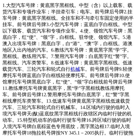
1.大型汽车号牌：黄底黑字黑框线。中型（含）以上载客、载
货汽车和专项作业车；半挂牵引车；电车。前号牌后号牌2.挂
车号牌：黄底黑字黑框线。全挂车和不与牵引车固定使用的半
挂车。前号牌后号牌3.小型汽车号牌：蓝底白字白框线。中型
以下载客、载货汽车和专项作业车。4.使、领馆汽车号牌：黑
底白字，红“使”、“领”字，白框线。驻华使、领馆汽车。5.港
澳入出境车号牌：黑底白字，白“港”、“澳”字，白框线。港澳
地区入出内地的汽车。6.教练汽车号牌：黄底黑字黑“学”字。
黑框线。教练用汽车。7.警用汽车号牌：白底黑字红“警”字。
黑框线。汽车类警车。8.低速车号牌：黄底黑字黑框线。低速
载货汽车、三轮汽车和轮式自行
机械
车。前号牌后号牌9.轻便
摩托车号牌蓝底白字白框线轻便摩托车。前号牌后号牌10.使
馆摩托车号牌黑底白字，红“使”、“领”字白框线前号牌后号牌
11.教练摩托车号牌黄底黑字，黑“学”字黑框线教练用摩托
车。前号牌后号牌12.警用摩托车号牌白底黑字，红“警”字黑
框线摩托车类警车。13.低速车号牌黄底黑字黑框线低速载货
汽车、三轮汽车和轮式自行机械车。14.区域内行驶的临时入
境汽车号牌天(酞)蓝底纹黑字黑框线行政辖区内临时行驶的机
动车。15.特型机动车的临时行驶车号牌16.跨区域行驶的临时
入境汽车号牌白底棕蓝色专用底纹，黑字黑边框17.临时入境
摩托车号牌18拖拉机号牌按NY 345.1－2005执行。临时行驶拖