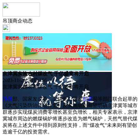
吊顶商企动态
京津冀实施农村煤改气 千亿盛宴将开启
2023-11-29 浏览:
156
京津冀实施农村煤改气 千亿盛宴将开启
环保
部、国家发改委、工信部、国家
能源
局等部门联合起草的
《大气污染防治行动计划》及实施细则有望明确京津冀等城市
群逐步实现煤炭消费零增长甚至负增长，相关专家表示，京津
冀城市周边的燃煤锅炉将逐步改造为燃气锅炉，天然气替代煤
炭将在上述文件中得到原则性支持，而“煤改气”未来则有望创
造逾千亿的投资需求。