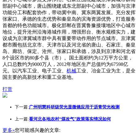
部副中心城市，唐山围绕建成东北部副中心城市，加强与京津
功能分工和配套协作，带动冀中南、冀东两翼发展。充分发挥
张家口、承德的生态优势和秦皇岛的滨海资源优势，打造服务
首都的特色功能城市。极化邯郸在晋冀鲁豫接壤地区中心城市
地位，提升沧州沿海港城作用，增强邢台、衡水规模实力，建
设成为京津冀城市群中具有重要带动作用的节点城市。京津冀
都市圈包括北京市、天津市以及河北省的唐山、石家庄、秦皇
岛、廊坊、保定、沧州、张家口和承德，涉及到京津和河北省
8个设区市的80多个县（市）。国土面积约为12万平方公里，
人口总数约为9000万人，2012年地区生产总值约为67598亿
元。以汽车工业、电子工业、
机械
工业、冶金工业为主，是全
国主要的高新技术和重工业基地。
打赏
下一篇:
广州明慧科研级荧光显微镜应用于沥青荧光检测
上一篇:
看河北各地农村“煤改气”政策落实情况如何
更多»
您可能感兴趣的文章: