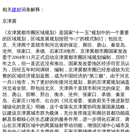
相关
建材
词条解释：
京津冀
《京津冀都市圈区域规划》是国家“十一五”规划中的一个重要
的区域规划，区域发展规划按照“8+2”的模式制订：包括北
京、天津两个直辖市和河北省的保定、廊坊、唐山、秦皇岛、
沧州、张家口、承德、石家庄8地市。京津冀都市圈国家发改
委于2004年11月正式启动京津冀都市圈区域规划编制，历经7
年之久，但一直迟迟没有推出。国家发改委地区经济司官员认
为，历经五年时间调研、编制，京津冀都市圈已经形成较为完
整的区域经济规划蓝图，成为中国经济的“第三极”。由于河北
一共11地市，为了更好的衔接河北规划，新的京津冀规划涵盖
河北省全部。即包括北京、天津两个直辖市和河北的保定、廊
坊、唐山、邯郸、邢台、衡水、沧州、张家口、承德、秦皇
岛、石家庄11地市。出台的《河北省委、省政府关于推进新型
城镇化的意见》明确，这个省落实京津冀协同发展国家战略，
以建设京津冀城市群为载体，充分发挥保定和廊坊首都功能疏
解及首都核心区生态建设的服务作用，进一步强化石家庄、唐
山在京津冀区域中的两翼辐射带动功能，增强区域中心城市及
新兴中心城市多点支撑作用。石家庄围绕建成京津冀城市群南