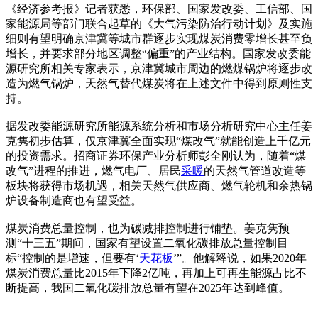
《经济参考报》记者获悉，环保部、国家发改委、工信部、国
家能源局等部门联合起草的《大气污染防治行动计划》及实施
细则有望明确京津冀等城市群逐步实现煤炭消费零增长甚至负
增长，并要求部分地区调整“偏重”的产业结构。国家发改委能
源研究所相关专家表示，京津冀城市周边的燃煤锅炉将逐步改
造为燃气锅炉，天然气替代煤炭将在上述文件中得到原则性支
持。
据发改委能源研究所能源系统分析和市场分析研究中心主任姜
克隽初步估算，仅京津冀全面实现“煤改气”就能创造上千亿元
的投资需求。招商证券环保产业分析师彭全刚认为，随着“煤
改气”进程的推进，燃气电厂、居民
采暖
的天然气管道改造等
板块将获得市场机遇，相关天然气供应商、燃气轮机和余热锅
炉设备制造商也有望受益。
煤炭消费总量控制，也为碳减排控制进行铺垫。姜克隽预
测“十三五”期间，国家有望设置二氧化碳排放总量控制目
标“控制的是增速，但要有‘
天花板
’”。他解释说，如果2020年
煤炭消费总量比2015年下降2亿吨，再加上可再生能源占比不
断提高，我国二氧化碳排放总量有望在2025年达到峰值。