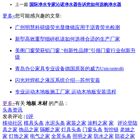
上一篇:
国际净水专家沁诺净水器告诉您如何选购净水器
更多»
您可能感兴趣的文章:
广州明慧科研级荧光显微镜应用于沥青荧光检测
新型高效重型细碎机该如何选择合适的生产厂家
美阁门窗荣获铝门窗 “创新性品牌”引领门窗行业创新升
级
青岛办公家具专业设备德国原装的威力Unicontrol6
闪光对焊机之液压系统介绍—苏州安嘉
专业运动木地板施工厂家 运动木地板安装流程
更多»
有关
地板 木材
的产品：
头条资讯
发表评论 |
0评
移动社区
模具头条
水泥头条
家装之家
涂料之家
家
评论登陆
具之家
饰品之家
隔断之家
灯具头条
门窗头条
智控链
老姚之
家
灯饰之家
电气之家
全景头条
照明之家
防水之家
防盗之家