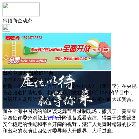
吊顶商企动态
出彩中国人 出彩好平台
2021-02-26 浏览:
1113
近期，大型励志真人秀节目《出彩中国人》（第三季）在央视
综合频道持续热播。相信观众朋友在观看6月10日的节目中，
为湛江人龙舞所表现出的团结、智慧、勇敢精神而大加赞赏。
而在上海中国馆的前区该龙舞节目录制现场，撒贝宁、黄豆豆
等四位评委分别登上
智能
升降设备观看表演。得益于这些设备
安全稳定的性能和平台开阔的视野，湛江人龙舞时精湛的技艺
和出彩的表演让四位评委导师大开眼界、大呼过瘾。