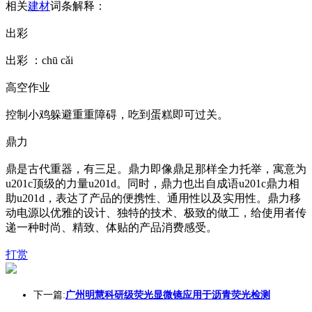
相关
建材
词条解释：
出彩
出彩 ：chū cǎi
高空作业
控制小鸡躲避重重障碍，吃到蛋糕即可过关。
鼎力
鼎是古代重器，有三足。鼎力即像鼎足那样全力托举，寓意为
u201c顶级的力量u201d。同时，鼎力也出自成语u201c鼎力相
助u201d，表达了产品的便携性、通用性以及实用性。鼎力移
动电源以优雅的设计、独特的技术、极致的做工，给使用者传
递一种时尚、精致、体贴的产品消费感受。
打赏
下一篇:
广州明慧科研级荧光显微镜应用于沥青荧光检测