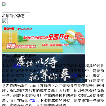
吊顶商企动态
下水井模具生产标准
2024-11-01 浏览:
101
下水井
模具
生产标准的定义标准就是生产的下水井模具经过多
次使用后依然光滑如初，而且在每套下水井钢模具中，需要预
留出底部穿管的预留孔，孔的大小根据下
水管
道的大小来定，
略大一些。生产厂家都在注意在生产下水井模具的时候需要注
意内膜的光滑性，而且方形的下水井钢模具在制作起来比较困
难，所以制作方形井的成本要高于圆形井，所以价格会稍微高
一些。耐磨下水井模具厂注重的是模具的使用次数以及使用效
果，而且在每套
混凝土
下水井成型的时候，需要添加一些脱模
剂，这样保证混凝土下水井的顺利脱模。