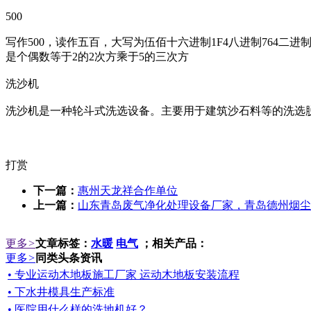
500
写作500，读作五百，大写为伍佰十六进制1F4八进制764二进制11111010
是个偶数等于2的2次方乘于5的三次方
洗沙机
洗沙机是一种轮斗式洗选设备。主要用于建筑沙石料等的洗选
打赏
下一篇：
惠州天龙祥合作单位
上一篇：
山东青岛废气净化处理设备厂家，青岛德州烟尘
更多
>
文章标签：
水暖
电气
；相关产品：
更多
>
同类头条资讯
• 专业运动木地板施工厂家 运动木地板安装流程
• 下水井模具生产标准
• 医院用什么样的洗地机好？