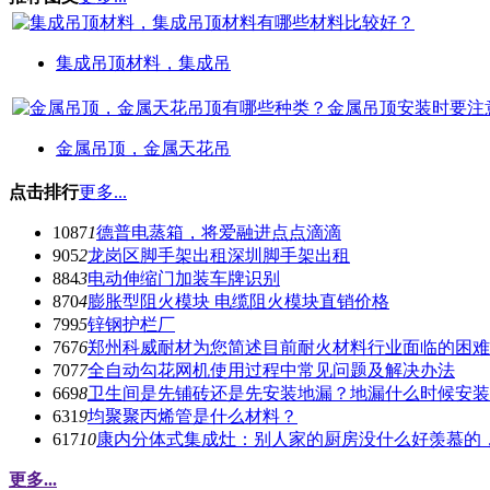
集成吊顶材料，集成吊
金属吊顶，金属天花吊
点击排行
更多...
1087
1
德普电蒸箱，将爱融进点点滴滴
905
2
龙岗区脚手架出租深圳脚手架出租
884
3
电动伸缩门加装车牌识别
870
4
膨胀型阻火模块 电缆阻火模块直销价格
799
5
锌钢护栏厂
767
6
郑州科威耐材为您简述目前耐火材料行业面临的困难
707
7
全自动勾花网机使用过程中常见问题及解决办法
669
8
卫生间是先铺砖还是先安装地漏？地漏什么时候安装
631
9
均聚聚丙烯管是什么材料？
617
10
康内分体式集成灶：别人家的厨房没什么好羡慕的
更多...