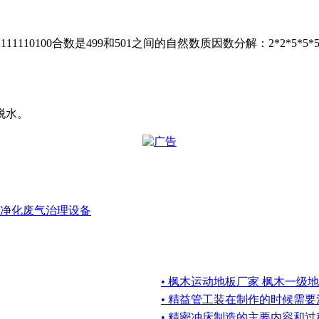
0合数是499和501之间的自然数质因数分解：2*2*5*5*5因数：1 2 4 
脱水。
净化废气治理设备
• 枫木运动地板厂家 枫木一级
• 精益管工装在制作的时候需
• 精密冲床制造的主要内容和过程