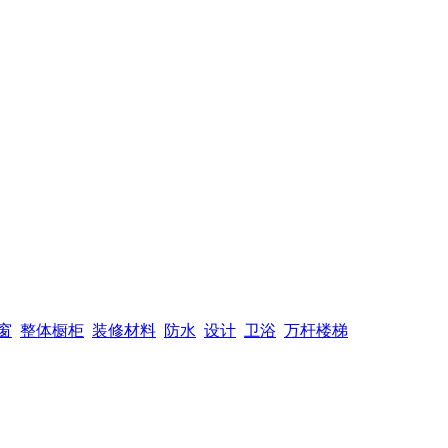
窗
整体橱柜
装修材料
防水
设计
卫浴
万杆楼梯