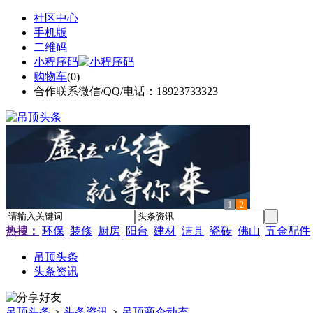
社区中心
手机版
二维码
小程序码
购物车
(
0
)
合作联系微信/QQ/电话：18923733323
1
2
热搜：
环保
装修
厨房
阳台
建材
洁具
瓷砖
佛山
五金配件
吊顶头条
头条资讯
吊顶头条
>
头条资讯
>
吊顶商企动态