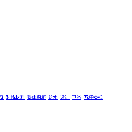
窗
装修材料
整体橱柜
防水
设计
卫浴
万杆楼梯