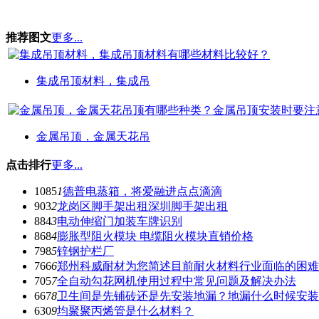
推荐图文
更多...
集成吊顶材料，集成吊
金属吊顶，金属天花吊
点击排行
更多...
1085
1
德普电蒸箱，将爱融进点点滴滴
903
2
龙岗区脚手架出租深圳脚手架出租
884
3
电动伸缩门加装车牌识别
868
4
膨胀型阻火模块 电缆阻火模块直销价格
798
5
锌钢护栏厂
766
6
郑州科威耐材为您简述目前耐火材料行业面临的困难
705
7
全自动勾花网机使用过程中常见问题及解决办法
667
8
卫生间是先铺砖还是先安装地漏？地漏什么时候安装
630
9
均聚聚丙烯管是什么材料？