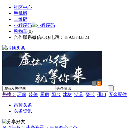
社区中心
手机版
二维码
小程序码
购物车
(
0
)
合作联系微信/QQ/电话：18923733323
1
2
热搜：
环保
装修
厨房
阳台
建材
洁具
瓷砖
佛山
五金配件
吊顶头条
头条资讯
吊顶头条
>
头条资讯
>
吊顶商企动态