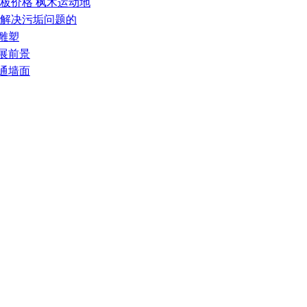
地板价格 枫木运动地
何解决污垢问题的
雕塑
展前景
通墙面