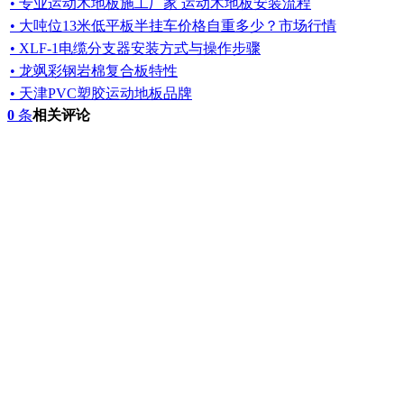
• 专业运动木地板施工厂家 运动木地板安装流程
• 大吨位13米低平板半挂车价格自重多少？市场行情
• XLF-1电缆分支器安装方式与操作步骤
• 龙飒彩钢岩棉复合板特性
• 天津PVC塑胶运动地板品牌
0
条
相关评论