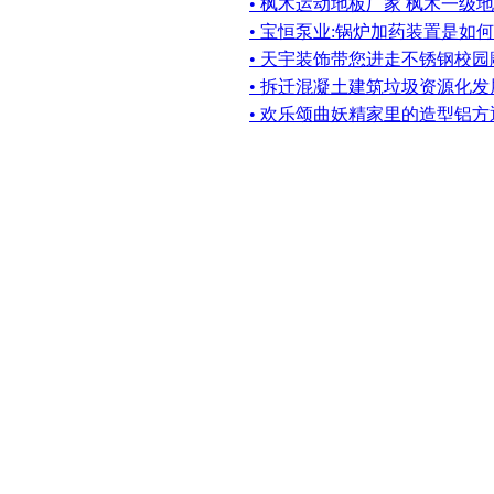
• 枫木运动地板厂家 枫木一级
• 宝恒泵业:锅炉加药装置是如
• 天宇装饰带您进走不锈钢校园
• 拆迁混凝土建筑垃圾资源化发
• 欢乐颂曲妖精家里的造型铝方