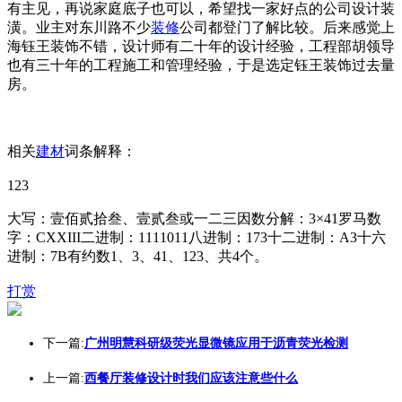
有主见，再说家庭底子也可以，希望找一家好点的公司设计装
潢。业主对东川路不少
装修
公司都登门了解比较。后来感觉上
海钰王装饰不错，设计师有二十年的设计经验，工程部胡领导
也有三十年的工程施工和管理经验，于是选定钰王装饰过去量
房。
相关
建材
词条解释：
123
大写：壹佰贰拾叁、壹贰叁或一二三因数分解：3×41罗马数
字：CXXIII二进制：1111011八进制：173十二进制：A3十六
进制：7B有约数1、3、41、123、共4个。
打赏
下一篇:
广州明慧科研级荧光显微镜应用于沥青荧光检测
上一篇:
西餐厅装修设计时我们应该注意些什么