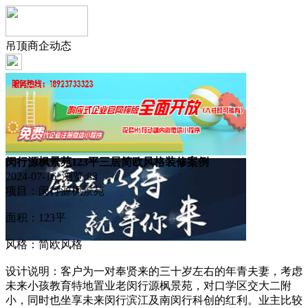
吊顶商企动态
闵行源枫景苑123平三居简欧风格装修案例
2024-07-16 浏览:
83
项目：闵行源枫景苑
面积：123平
风格：简欧风格
设计说明：客户为一对奉贤来的三十岁左右的年青夫妻，考虑
未来小孩教育特地置业老闵行源枫景苑，对口学区交大二附
小，同时也坐享未来闵行滨江及南闵行科创的红利。业主比较