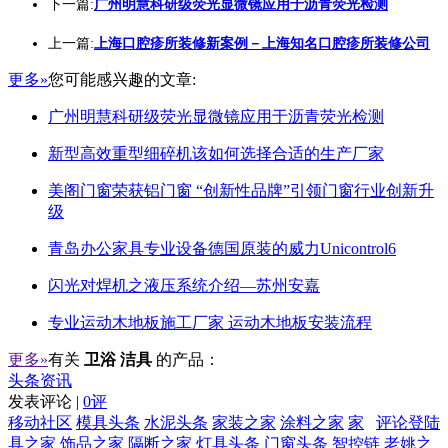
下一篇:
广州明慧科研级荧光显微镜应用于沥青荧光检测
上一篇:
上海口腔疹所装修新案例－上海知名口腔疹所装修公司
更多»
您可能感兴趣的文章:
广州明慧科研级荧光显微镜应用于沥青荧光检测
新型高效重型细碎机该如何选择合适的生产厂家
美阁门窗荣获铝门窗 “创新性品牌”引领门窗行业创新升
级
青岛办公家具专业设备德国原装的威力Unicontrol6
闪光对焊机之液压系统介绍—苏州安嘉
专业运动木地板施工厂家 运动木地板安装流程
更多»
有关
卫浴 洁具
的产品：
头条资讯
发表评论 |
0评
移动社区
模具头条
水泥头条
家装之家
涂料之家
家
评论登陆
具之家
饰品之家
隔断之家
灯具头条
门窗头条
智控链
老姚之