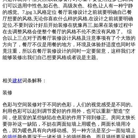
们可以选用中性色,如石色、高级灰色、棕色,让人有一种宁静
的感觉。7.jpg 3,风格定位 餐厅装修设计之前就要明确自己餐
厅想要的风格,无论你喜欢什么样的风格,在设计之前就要明确
定位,不要到设计好后开始装修在犹豫再三,如果在装修过程中
在去调整风格会使整个餐厅的风格不伦不类没有风格了。 综
合以上三点对于西餐厅装修设计风格及注意事项有了个大致的
方向了，餐厅不仅是用餐的地方，环境及体验舒适度也同时毕
竟注重，所以在餐厅装修设计的同时一定要留意，这样我们才
能够装修出我们自己想要风格或者说是主题。
相关
建材
词条解释：
装修
色彩与空间装修对于不同的色彩，人们的视觉感受是不同的。
利用色彩可以起到调节爱好的作用外，也可以重新“塑造”空
间，使居室的某些缺陷在色彩的作用下得到修正。房间太狭长
要弥补这一缺陷，不妨在两面短墙上用暖色，两面长墙用冷
色，因为暖色具有向内移动感。另一种方法是至少一面短墙上
的
墙纸
颜色要深于一堵长墙上的墙纸颜色，而且墙纸要呈鲜明