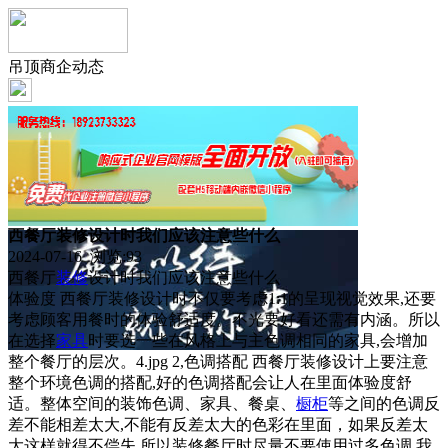
吊顶商企动态
西餐厅装修设计时我们应该注意些什么
2024-07-16 浏览:
93
西餐厅
装修
设计时我们应该注意些什么
体验度 西餐厅装修设计时不仅要考虑1:1的呈现视觉效果,还要
考虑顾客用餐时的体验舒适度。不光要好看还需有内涵。所以
在选择
家具
时要选一些在风格上与主色调相同的家具,会增加
整个餐厅的层次。4.jpg 2,色调搭配 西餐厅装修设计上要注意
整个环境色调的搭配,好的色调搭配会让人在里面体验度舒
适。整体空间的装饰色调、家具、餐桌、
橱柜
等之间的色调反
差不能相差太大,不能有反差太大的色彩在里面，如果反差太
大这样就得不偿失,所以装修餐厅时尽量不要使用过多色调,我