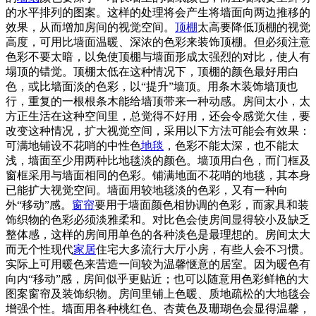
的水平排列的图案。这样的处理将会产生将墙面向两边推移的
效果，从而增加房间的视觉空间。
顶棚
太高要降低顶棚的视觉
高度，可用比墙面温暖、深浓的色彩来装饰顶棚。但必须注意
色彩不要太暗，以免使顶棚与墙面形成太强烈的对比，使人有
塌顶的错觉。顶棚太低在这种情况下，顶棚的颜色最好用白
色，或比墙面淡的色彩，以“提升”墙顶。用条木装饰墙顶也
行，重复的一根根条木能给墙顶带来一种动感。房间太小，太
方正生活在这种空间里，总觉得不好用，还会令感觉欠佳，要
改变这种情况，扩大视觉空间，采用以下方法可能会有效果：
可满地铺设不花哨的中性色
地毯
，色彩不能太深，也不能太
浅，墙面至少用两种比地毯淡的颜色。墙顶用白色，而门框及
窗框采用与墙面相同的色彩。铺满地面不花哨的地毯，其本身
已能扩大视觉空间。墙面用较地毯淡的色彩，又有一种向
外“移动”感。
窗帘
要用于墙面颜色相协调的色彩，而家具和装
饰织物的色彩必须淡雅柔和。对比色会使房间显得较小及缺乏
整体感，这样的房间用单色的各种淡色是最理想的。房间太大
而无个性现代
家居
住宅大多流行大厅小房，有些人会不习惯。
实际上可用暖色来营造一间较为温馨惬意的居室。因为暖色有
向内“移动”感，房间似乎更贴近；也可以随意用色彩鲜艳的大
图案窗帘及装饰织物。房间里铺上色暖、质地疏松的大地毯会
增强个性。墙面用各种桃红色、杏黄色及珊瑚色会显得温馨，