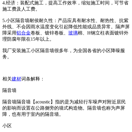
4.经济：装配式施工，提高工作效率，缩短施工时间，可节省
施工费及人工费。
5.小区隔音墙耐侯耐久性：产品应具有耐水性、耐热性、抗紫
外线、不会因雨水温度变化引起降低性能或品质异常。隔声屏
障采用
铝合金
卷板、镀锌卷板、
玻璃
棉、H钢立柱表面镀锌外
理防腐年限在15年以上。
我厂安装施工小区隔音墙很多年，为全国各省的小区降噪服
务。
相关
建材
词条解释：
隔音墙
隔音墙隔音墙【acoustic】指的是为减轻行车噪声对附近居民
的影响而设置在公路侧旁的墙式构造物。隔音墙也称为声屏
障，也有用于室内的隔音墙。
小区