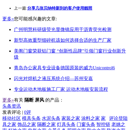
上一篇:
分享几张贝纳特新到的客户使用靓照
更多»
您可能感兴趣的文章:
广州明慧科研级荧光显微镜应用于沥青荧光检测
新型高效重型细碎机该如何选择合适的生产厂家
美阁门窗荣获铝门窗 “创新性品牌”引领门窗行业创新升
级
青岛办公家具专业设备德国原装的威力Unicontrol6
闪光对焊机之液压系统介绍—苏州安嘉
专业运动木地板施工厂家 运动木地板安装流程
更多»
有关
隔断 屏风
的产品：
头条资讯
发表评论 |
0评
移动社区
模具头条
水泥头条
家装之家
涂料之家
家
评论登陆
具之家
饰品之家
隔断之家
灯具头条
门窗头条
智控链
老姚之