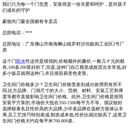
我们只为每一个门负责，安装得是一份关爱和呵护，是对孩子
们成长的守护
豪致尚门窗全国都有专卖店
总部电话：***
总部地址：广东佛山市南海狮山镇罗村沙坑岐岗工业区2号厂
房
这个门
防水
性这些是很强的,价格额外的廉价,一般几十元的都
有,100多200算好的了,但是,这种门自己视觉成效层次非常低,好
多小饭店就用这种门,并且很容易变色变形。
卫生间门价格多少？卫生间门价格受差别成分效用而有所不
同,比方品牌、门洞尺寸的大小、范例、材料、安装工艺和厚
度等都市直接影响卫生间门价格。此外,卫生间门价格是按照
安装平方算的,市场价大抵在350-1500每平方不等。倡议较好
选择较著名且性价高的大品牌,少许老品牌在选材方面体认丰
厚,且工艺技巧特别老成,制造成本低,性价比就比较高了,这类卫
生间门价格大约在每平米700-800多。