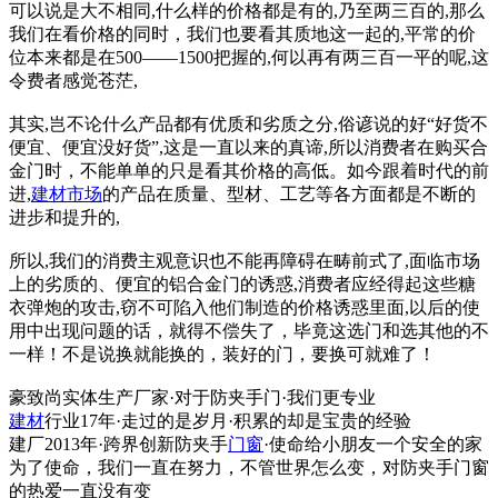
可以说是大不相同,什么样的价格都是有的,乃至两三百的,那么
我们在看价格的同时，我们也要看其质地这一起的,平常的价
位本来都是在500——1500把握的,何以再有两三百一平的呢,这
令费者感觉苍茫,
其实,岂不论什么产品都有优质和劣质之分,俗谚说的好“好货不
便宜、便宜没好货”,这是一直以来的真谛,所以消费者在购买合
金门时，不能单单的只是看其价格的高低。如今跟着时代的前
进,
建材市场
的产品在质量、型材、工艺等各方面都是不断的
进步和提升的,
所以,我们的消费主观意识也不能再障碍在畴前式了,面临市场
上的劣质的、便宜的铝合金门的诱惑,消费者应经得起这些糖
衣弹炮的攻击,窃不可陷入他们制造的价格诱惑里面,以后的使
用中出现问题的话，就得不偿失了，毕竟这选门和选其他的不
一样！不是说换就能换的，装好的门，要换可就难了！
豪致尚实体生产厂家·对于防夹手门·我们更专业
建材
行业17年·走过的是岁月·积累的却是宝贵的经验
建厂2013年·跨界创新防夹手
门窗
·使命给小朋友一个安全的家
为了使命，我们一直在努力，不管世界怎么变，对防夹手门窗
的热爱一直没有变