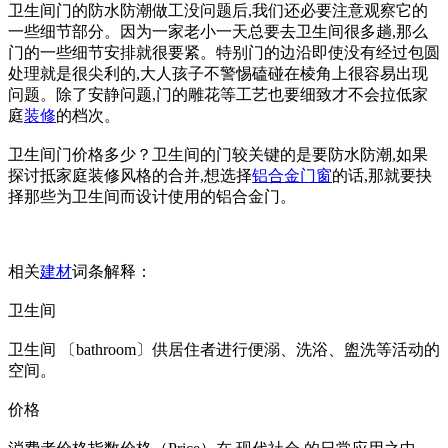
卫生间门的防水防潮做工没问题后,我们还必要注意观察它的
一些细节部分。因为一家老小一天总要去卫生间很多趟,那么
门的一些细节安排就很要紧。特别门的边沿即使没有经过包圆
处理就是很尖利的,大人孩子不警惕磕碰在棱角上很容易出现
问题。除了安静问题,门的雕花等工艺也要细致才不会拉低家
庭
装修
的档次。
卫生间门价格多少？卫生间的门较关键的是要防水防潮,如果
探讨抵家庭装修风格的合并,想选择
铝合金门窗
的话,那就要抉
择那些为卫生间而设计使用的铝合金门。
相关
建材
词条解释：
卫生间
卫生间 〔bathroom〕供居住者进行便溺、洗浴、盥洗等活动的
空间。
价格