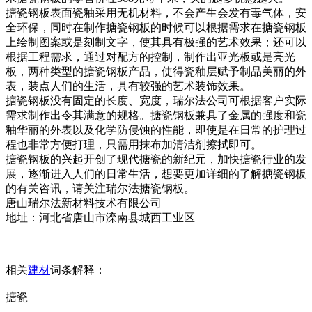
搪瓷钢板表面瓷釉采用无机材料，不会产生会发有毒气体，安
全环保，同时在制作搪瓷钢板的时候可以根据需求在搪瓷钢板
上绘制图案或是刻制文字，使其具有极强的艺术效果；还可以
根据工程需求，通过对配方的控制，制作出亚光板或是亮光
板，两种类型的搪瓷钢板产品，使得瓷釉层赋予制品美丽的外
表，装点人们的生活，具有较强的艺术装饰效果。
搪瓷钢板没有固定的长度、宽度，瑞尔法公司可根据客户实际
需求制作出令其满意的规格。搪瓷钢板兼具了金属的强度和瓷
釉华丽的外表以及化学防侵蚀的性能，即使是在日常的护理过
程也非常方便打理，只需用抹布加清洁剂擦拭即可。
搪瓷钢板的兴起开创了现代搪瓷的新纪元，加快搪瓷行业的发
展，逐渐进入人们的日常生活，想要更加详细的了解搪瓷钢板
的有关咨讯，请关注瑞尔法搪瓷钢板。
唐山瑞尔法新材料技术有限公司
地址：河北省唐山市滦南县城西工业区
相关
建材
词条解释：
搪瓷