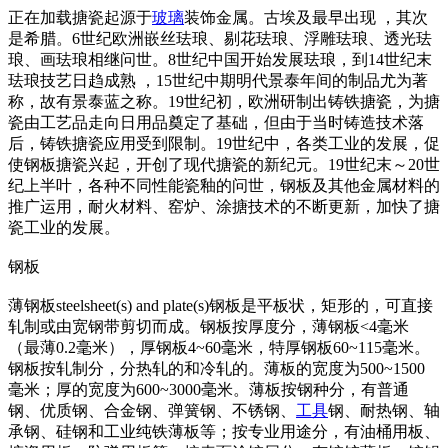
正在加载搪瓷起源于
玻璃
装饰金属。古埃及最早出现 ，其次
是希腊。6世纪欧洲嵌丝珐琅、剔花珐琅、浮雕珐琅、透光珐
琅、画珐琅相继问世。8世纪中国开始发展珐琅，到14世纪末
珐琅技艺日趋成熟 ，15世纪中期明代景泰年间的制品尤为著
称，故有景泰蓝之称。19世纪初，欧洲研制出铸铁搪瓷，为搪
瓷由工艺品走向日用品奠定了基础，但由于当时铸造技术落
后，铸铁搪瓷应用受到限制。19世纪中，各类工业的发展，促
使钢板搪瓷兴起，开创了现代搪瓷的新纪元。19世纪末～20世
纪上半叶，各种不同性能瓷釉的问世，钢板及其他金属材料的
推广运用，耐火材料、窑炉、涂搪技术的不断更新，加快了搪
瓷工业的发展。
钢板
薄钢板steelsheet(s) and plate(s)钢板是平板状，矩形的，可直接
轧制或由宽钢带剪切而成。钢板按厚度分，薄钢板<4毫米
（最薄0.2毫米），厚钢板4~60毫米，特厚钢板60~115毫米。
钢板按轧制分，分热轧的和冷轧的。薄板的宽度为500~1500
毫米；厚的宽度为600~3000毫米。薄板按钢种分，有普通
钢、优质钢、合金钢、弹簧钢、不锈钢、
工具
钢、耐热钢、轴
承钢、硅钢和工业纯铁薄板等；按专业用途分，有油桶用板、