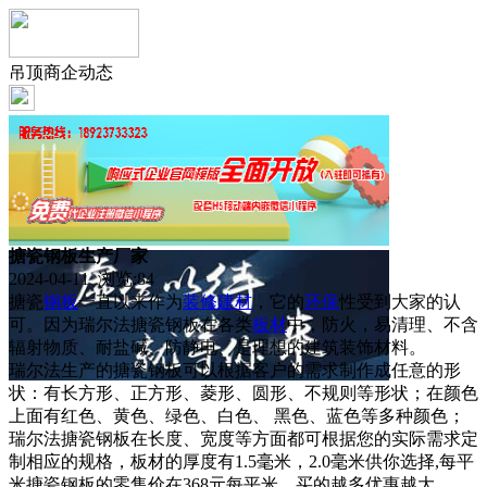
吊顶商企动态
搪瓷钢板生产厂家
2024-04-11 浏览:
84
搪瓷
钢板
一直以来作为
装修
建材
，它的
环保
性受到大家的认
可。因为瑞尔法搪瓷钢板在各类
板材
中，防火，易清理、不含
辐射物质、耐盐碱、防静电、是理想的建筑装饰材料。
瑞尔法生产的搪瓷钢板可以根据客户的需求制作成任意的形
状：有长方形、正方形、菱形、圆形、不规则等形状；在颜色
上面有红色、黄色、绿色、白色、 黑色、蓝色等多种颜色；
瑞尔法搪瓷钢板在长度、宽度等方面都可根据您的实际需求定
制相应的规格，板材的厚度有1.5毫米，2.0毫米供你选择,每平
米搪瓷钢板的零售价在368元每平米，买的越多优惠越大。