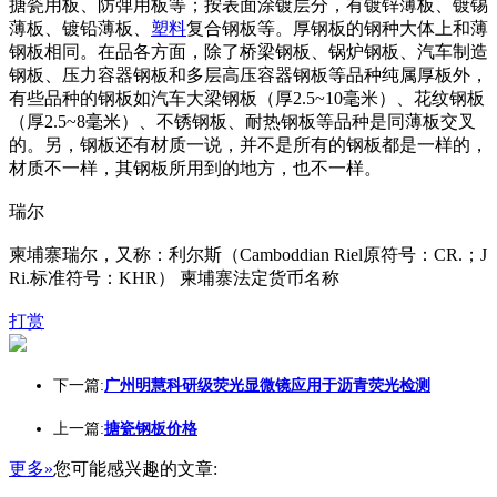
搪瓷用板、防弹用板等；按表面涂镀层分，有镀锌薄板、镀锡
薄板、镀铅薄板、
塑料
复合钢板等。厚钢板的钢种大体上和薄
钢板相同。在品各方面，除了桥梁钢板、锅炉钢板、汽车制造
钢板、压力容器钢板和多层高压容器钢板等品种纯属厚板外，
有些品种的钢板如汽车大梁钢板（厚2.5~10毫米）、花纹钢板
（厚2.5~8毫米）、不锈钢板、耐热钢板等品种是同薄板交叉
的。另，钢板还有材质一说，并不是所有的钢板都是一样的，
材质不一样，其钢板所用到的地方，也不一样。
瑞尔
柬埔寨瑞尔，又称：利尔斯（Camboddian Riel原符号：CR.；J
Ri.标准符号：KHR） 柬埔寨法定货币名称
打赏
下一篇:
广州明慧科研级荧光显微镜应用于沥青荧光检测
上一篇:
搪瓷钢板价格
更多»
您可能感兴趣的文章: