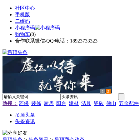
社区中心
手机版
二维码
小程序码
购物车
(
0
)
合作联系微信/QQ/电话：18923733323
1
2
热搜：
环保
装修
厨房
阳台
建材
洁具
瓷砖
佛山
五金配件
吊顶头条
头条资讯
吊顶头条
>
头条资讯
>
吊顶商企动态