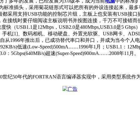
版本经历了多年的发展，已经发展为3.0版本，成为当前
电脑
中的标准扩展
头作为标准插头，采用菊花链形式可以把所有的外设连接起来，最多
都采用支持USB功能的控制芯片组，主板上也安装有USB接口
，在接线时要仔细阅读主板说明书并按图连接，千万不可接错而使
SB1.1是12Mbps，USB2.0是480Mbps,USB3.0是
1]、数码相机、移动硬盘、外置光软驱、USB网卡、ADSL Mod
B自从1996年推出后，已成功替代串口和并口，并成为当今个人
低速(Low-Speed)500mA……1996年1月；USB1.1：12Mbps(1.
3.0：5Gbps(640MB/s)超速(Super-Speed)900mA……2008年11月。
0世纪50年代的FORTRAN语言编译器实现中，采用类型系统