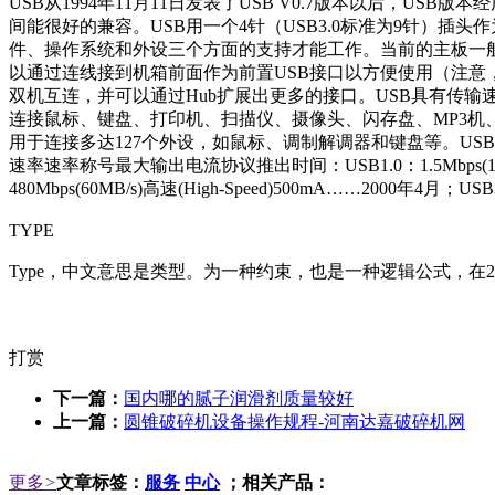
USB从1994年11月11日发表了USB V0.7版本以后，USB
间能很好的兼容。USB用一个4针（USB3.0标准为9针）插
件、操作系统和外设三个方面的支持才能工作。当前的主板一般
以通过连线接到机箱前面作为前置USB接口以方便使用（注意
双机互连，并可以通过Hub扩展出更多的接口。USB具有传输速度快（U
连接鼠标、键盘、打印机、扫描仪、摄像头、闪存盘、MP3机、手机[
用于连接多达127个外设，如鼠标、调制解调器和键盘等。US
速率速率称号最大输出电流协议推出时间：USB1.0：1.5Mbps(192KB/s)
480Mbps(60MB/s)高速(High-Speed)500mA……2000年4月；USB
TYPE
Type，中文意思是类型。为一种约束，也是一种逻辑公式，在2
打赏
下一篇：
国内哪的腻子润滑剂质量较好
上一篇：
圆锥破碎机设备操作规程-河南达嘉破碎机网
更多
>
文章标签：
服务
中心
；相关产品：