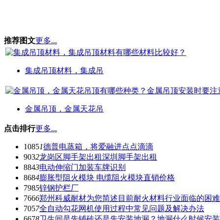
推荐图文
更多...
集成吊顶材料，集成吊
金属吊顶，金属天花吊
点击排行
更多...
1085
1
德普电蒸箱，将爱融进点点滴滴
903
2
龙岗区脚手架出租深圳脚手架出租
884
3
电动伸缩门加装车牌识别
868
4
膨胀型阻火模块 电缆阻火模块直销价格
798
5
锌钢护栏厂
766
6
郑州科威耐材为您简述目前耐火材料行业面临的困难
705
7
全自动勾花网机使用过程中常见问题及解决办法
667
8
卫生间是先铺砖还是先安装地漏？地漏什么时候安装