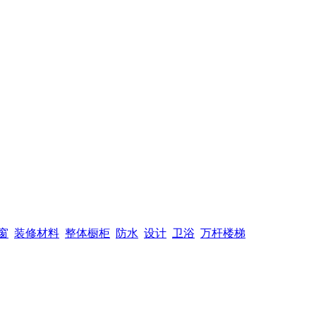
窗
装修材料
整体橱柜
防水
设计
卫浴
万杆楼梯