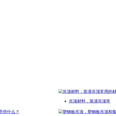
吊顶材料，装潢吊顶常