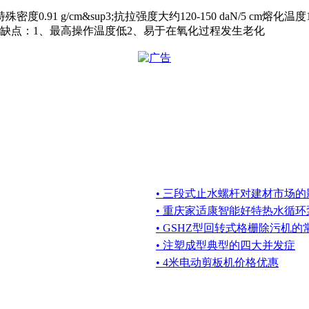
0.91 g/cm&sup3;抗拉强度大约120-150 daN/5 cm熔化温
低缺点：1、最高操作温度低2、易于在氧化过程发生老化
• 三段式止水螺杆对建材市场的
• 重庆家适康智能好特热水循环
• GSHZ型回转式格栅除污机
• 注塑成型典型的四大并发症
• 4米电动剪板机价格优惠