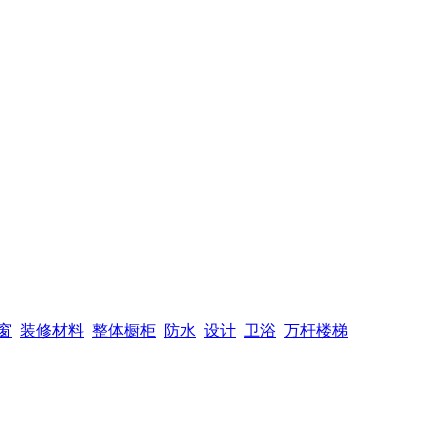
窗
装修材料
整体橱柜
防水
设计
卫浴
万杆楼梯