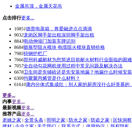
金属吊顶，金属天花吊
点击排行
更多...
1085
1
德普电蒸箱，将爱融进点点滴滴
903
2
龙岗区脚手架出租深圳脚手架出租
884
3
电动伸缩门加装车牌识别
868
4
膨胀型阻火模块 电缆阻火模块直销价格
798
5
锌钢护栏厂
766
6
郑州科威耐材为您简述目前耐火材料行业面临的困难
705
7
全自动勾花网机使用过程中常见问题及解决办法
667
8
卫生间是先铺砖还是先安装地漏？地漏什么时候安装
630
9
均聚聚丙烯管是什么材料？
616
10
康内分体式集成灶：别人家的厨房没什么好羡慕的
更多...
内事
更多...
最新视频
更多...
推荐产品
更多...
老姚之家
|
全景头条
|
照明之家
|
防水之家
|
防盗之家
|
区快洞察
建材
|
企业之家
|
关于我们
|
联系方式
|
使用协议
|
版权隐私