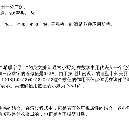
应用十分广泛。
、90°弯头、内
Φ32、Φ40、Φ50、Φ63等规格，能满足各种应用所需。
是第二十一个希腊字母"φ"的英文拼音,通常小写为,在数学中用代表某一
三位数字的近似值是0.618。由于按此比例设计的造型十分美
=1.618(1-0.618)/0.618=0.618这个数值的作用不仅
示。其准确值用数值表示则为 (√5-1)/2 。
质感的结合。在渲染程式中，它是表面各可视属性的结合，这些
的模型是什么做成的，也正是有了模型材质。