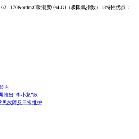
度162 - 176&ordm;C吸潮度0%LOI（极限氧指数）18特性优点：
影响
泵推出“李小龙”款
的常见故障及日常维护