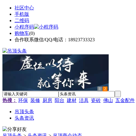
社区中心
手机版
二维码
小程序码
购物车
(
0
)
合作联系微信/QQ/电话：18923733323
1
2
热搜：
环保
装修
厨房
阳台
建材
洁具
瓷砖
佛山
五金配件
吊顶头条
头条资讯
吊顶头条
>
头条资讯
>
吊顶商企动态