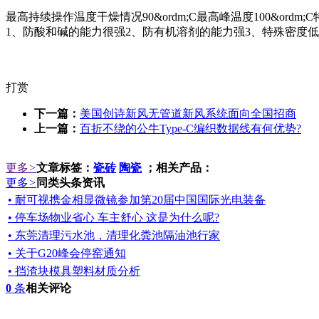
最高持续操作温度干燥情况90&ordm;C最高峰温度100&ordm;C特殊密度
1、防酸和碱的能力很强2、防有机溶剂的能力强3、特殊密度
打赏
下一篇：
美国创诗新风无管道新风系统面向全国招商
上一篇：
百折不绕的公牛Type-C编织数据线有何优势?
更多
>
文章标签：
瓷砖
陶瓷
；相关产品：
更多
>
同类头条资讯
• 耐可视携金相显微镜参加第20届中国国际光电装备
• 停车场物业省心 车主舒心 这是为什么呢?
• 东莞清理污水池，清理化粪池隔油池行家
• 关于G20峰会停窑通知
• 挡渣块模具塑料材质分析
0
条
相关评论