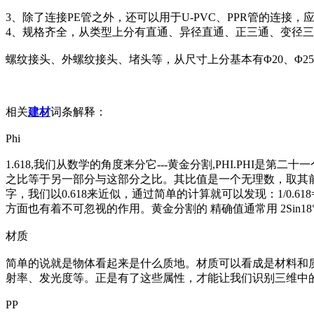
3、除了连接PE管之外，还可以用于U-PVC、PPR管的连接，
4、规格齐全，从类型上分有直通、异径直通、正三通、变径三通
螺纹接头、外螺纹接头、堵头等，从尺寸上分基本有Φ20、Φ25、
相关
建材
词条解释：
Phi
1.618,我们从数学的角度来分它---黄金分割,PHI.PHI
之比等于另一部分与这部分之比。其比值是一个无理数，取其前
字，我们以0.618来近似，通过简单的计算就可以发现：1/0.618
方面也有着不可忽视的作用。黄金分割的 精确值通常用 2Sin18°表
材质
简单的说就是物体看起来是什么质地。材质可以看成是材料和
射率、发光度等。正是有了这些属性，才能让我们识别三维中
PP