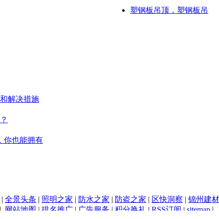
塑钢板吊顶，塑钢板吊
和解决措施
？
，你也能拥有
|
全景头条
|
照明之家
|
防水之家
|
防盗之家
|
区快洞察
|
锦州建
|
网站地图
|
排名推广
|
广告服务
|
积分换礼
|
RSS订阅
|
sitemap
|