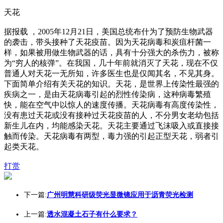
天花
据报载 ，2005年12月21日，美国总统布什为了预防生物武器
的袭击，带头接种了天花疫苗。因为天花病毒和炭疽杆菌一
样，如果被用做生物武器的话，具有十分强大的杀伤力，被称
为“穷人的核弹”。在我国，几十年前就消灭了天花，现在不仅
普通人对天花一无所知，许多医生也是仅闻其名，不见其身。
下面简单介绍有关天花的知识。天花，是世界上传染性最强的
疾病之一，是由天花病毒引起的烈性传染病，这种病毒繁殖
快，能在空气中以惊人的速度传播。天花病毒有高度传染性，
没有患过天花或没有接种过天花疫苗的人，不分男女老幼包括
新生儿在内，均能感染天花。天花主要通过飞沫吸入或直接接
触而传染。天花病毒有两型，毒力强的引起正型天花，弱者引
起类天花。
打赏
下一篇:
广州明慧科研级荧光显微镜应用于沥青荧光检测
上一篇:
透水混凝土石子有什么要求？