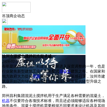
吊顶商企动态
汝州市混泥土搅拌机性能卓越
2024-02-11 浏览:
83
今年是汝州市房地产和建筑业发展进入深度调整的一年，也是
行业聚焦新型建筑工业化和装配式
混凝土
建筑之年。在国家和
地方政府大力提倡
节能
减排的环境保护政策感召下，汝州市建
筑业开始迈向绿色建筑和建筑产业现代化发展的转型升级之
路。
郑州昌利集团混泥土搅拌机用于生产满足各种需要的混凝土，
机器
不仅要符合各项技术标准，而且还必须能够适应各种现场
地形条件。混凝土搅拌机需要根据不同要求来设计机器及其组