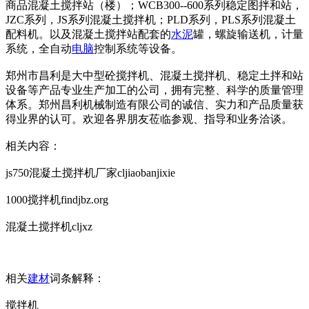
商品混凝土搅拌站（楼）；WCB300--600系列稳定图拌和站，
JZC系列，JS系列混凝土搅拌机；PLD系列，PLS系列混凝土
配料机。以及混凝土搅拌站配套的
水泥
罐，螺旋输送机，计量
系统，全自动
电脑
控制系统等设备。
郑州市昌利是大中型砼搅拌机、混凝土搅拌机、稳定土拌和站
设备等产品专业生产加工的公司，拥有完整、科学的质量管理
体系。郑州昌利机械制造有限公司的诚信、实力和产品质量获
得业界的认可。欢迎各界朋友莅临参观、指导和业务洽谈。
相关内容：
js750混凝土搅拌机厂家cljiaobanjixie
1000搅拌机findjbz.org
混凝土搅拌机cljxz
相关
建材
词条解释：
搅拌机