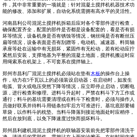
件，其中非常重要的一项就是：针对混凝土搅拌机机器技术功
能的修改、添加和扩展，自动化系统需拥有高水平的灵活性。
河南昌利公司混泥土搅拌机拆箱后应对各个零部件进行检查，
确保配置齐全，配置的部件是否都是设备配套的，看是否有损
坏等情况，设备机身是否有锈蚀等情况，钢丝绳是否有断丝压
扁等情况，设备表面是否有刮蹭等，电动机、减速器、料筒轴
承座等处在运输中有无损坏，紧固件有无松动，若有松动应拧
紧然后安装，支撑地基为平整的混凝土地面，搅拌机搬运时应
用绳索系在机架上，不可套系在搅拌轴上。
郑州市昌利厂混泥土搅拌机必须站在垫有
木板
的操作台上操
作，动力在5千瓦以上的必须装设启动器；在启动时，如发生
电弧、冒火或电压突然下降等情况，应立即停止启动，切断电
源，进行检查和修理。进料斗升起时，严禁在料斗下方工作或
通行；料斗的基坑需要清理或在料斗下检查时，必须与操作人
员做好联系并待料斗用链条扣牢后方可准进行。基坑底部要铺
草袋，以作料斗的枕垫。当料斗降落到接近地面处时应稍停，
然后在放到底，以免下降速度过快而损坏料斗。
郑州昌利建机混泥土搅拌机的联轴器安装前先把零部件清洗干
净，清洗后的零部件，需把沾在上面的油擦干。在短时间内准