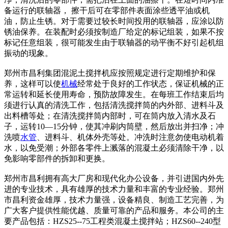
备运行的联轴器， 擦干后可在零部件表面涂些透平油或机
油，防止生锈。对于需要过较长时间投用的联轴器，应涂以防
锈油保养。在装配时必须按制造厂给定的标记组装，如果不按
标记任意组装，很可能发生由于联轴器的动平衡不好引起机组
振动的现象。
郑州市昌利集团混泥土搅拌机应按照规定进行定期维护和保
养，这样可以使
机械
经常处于良好的工作状态，保证机械的正
常运转和延长使用寿命，预防故障发生。在每班工作结束后均
须进行认真的清洗工作，包括清洗搅拌筒的内外部、进料斗及
出料槽等处；在清洗搅拌筒内部时，可在筒内放入清水及石
子，运转10—15分钟，使其冲刷内筒壁，然后放出并扫净；冲
洗喷
水管
、进料斗、机体外壳等处。冲洗时注意勿使电动机着
水，以免受潮；外部各零件上溅落的混凝土必须清除干净，以
免影响零部件的拆卸和更换。
郑州市昌利拥有高大厂房和现代化办公设备，并引进国内外先
进的专业技术，具有雄厚的技术力量和丰富的专业经验。郑州
市昌利资金雄厚，技术力量强，设备精良、制造工艺完善，为
广大客户提供性能优越、质量可靠的产品和服务。本公司的主
要产品包括：HZS25--75工程类混凝土搅拌站；HZS60--240型