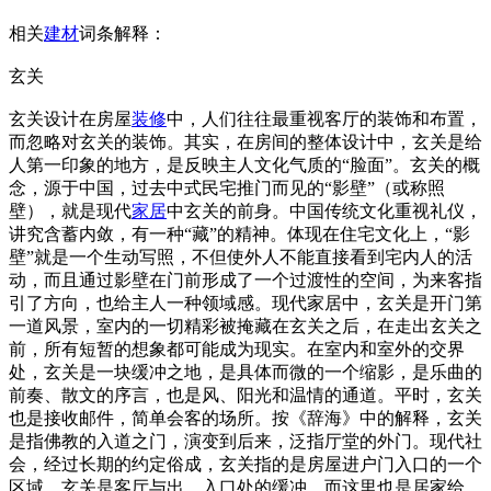
相关
建材
词条解释：
玄关
玄关设计在房屋
装修
中，人们往往最重视客厅的装饰和布置，
而忽略对玄关的装饰。其实，在房间的整体设计中，玄关是给
人第一印象的地方，是反映主人文化气质的“脸面”。玄关的概
念，源于中国，过去中式民宅推门而见的“影壁”（或称照
壁），就是现代
家居
中玄关的前身。中国传统文化重视礼仪，
讲究含蓄内敛，有一种“藏”的精神。体现在住宅文化上，“影
壁”就是一个生动写照，不但使外人不能直接看到宅内人的活
动，而且通过影壁在门前形成了一个过渡性的空间，为来客指
引了方向，也给主人一种领域感。现代家居中，玄关是开门第
一道风景，室内的一切精彩被掩藏在玄关之后，在走出玄关之
前，所有短暂的想象都可能成为现实。在室内和室外的交界
处，玄关是一块缓冲之地，是具体而微的一个缩影，是乐曲的
前奏、散文的序言，也是风、阳光和温情的通道。平时，玄关
也是接收邮件，简单会客的场所。按《辞海》中的解释，玄关
是指佛教的入道之门，演变到后来，泛指厅堂的外门。现代社
会，经过长期的约定俗成，玄关指的是房屋进户门入口的一个
区域。玄关是客厅与出、入口处的缓冲，而这里也是居家给