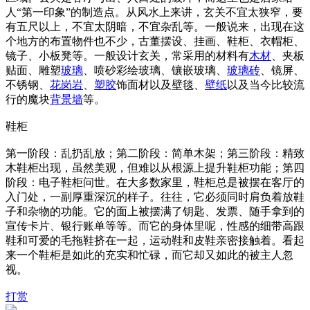
人“第一印象”的制造点。从风水上来讲，玄关不宜太狭窄，要
有五尺以上，不宜太阴暗，不宜杂乱等。一般说来，出现在这
个地方的布置物件也不少，古董摆设、挂画、鞋柜、衣帽柜、
镜子、小板凳等。一般设计玄关，常采用的材料有
木材
、夹板
贴面、雕塑
玻璃
、喷砂彩绘玻璃、镶嵌玻璃、
玻璃砖
、镜屏、
不锈钢、
花岗岩
、
塑胶
饰面材以及壁毯、
壁纸
以及当今比较流
行的魔块
背景墙
等。
鞋柜
第一阶段：乱扔乱放；第二阶段：简单木架；第三阶段：精致
木鞋柜出现，虽然美观，但难以从根源上提升鞋柜功能；第四
阶段：电子鞋柜问世。在大多数家里，鞋柜总是被摆在客厅的
入门处，一副厚重深沉的样子。往往，它必须同时肩负着放鞋
子和杂物的功能。它的面上被摆满了钥匙、发票、随手拿到的
宣传卡片、银行账单等等。而它的身体里呢，性感的细带高跟
鞋和可爱的毛拖鞋挤在一起，运动鞋和皮鞋亲密接触着。看起
来一个鞋柜是如此的充实和忙碌，而它却又如此的被主人忽
视。
打赏