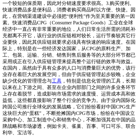
一个较短的保质期，因此对分销速度要求很高。3.购买便利。
快速消费品多是便利品，消费者购买商品时以方便、快捷。因
此，在营销渠道建设中必须把“便利性”作为至关重要的第一因
素。快速消费品CPG（Co
nsumer Package Goods）工业在全球
经济中一直占有非常重要的地位，人们日常生活所需的消耗补
充都离不开它，该行业的供应链相对较长，运行节奏较其它行
业要快，因此其供应链就要求必须具有快速的响应速度。在国
际上，特别是在一些经济发达国家，从CPG的原料生产、加
工、包装、运输、分销、销售到售后服务等的大部分环节都已
采用或正在引入供应链管理来提高整个运行链的效率与效益。
在国内，虽然由于具有众多的人口与消费量巨大的优势，该行
业存在着巨大的发展空间，但由于供应链管理起步较晚，企业
缺少优化的管理理念与
工具
，特别是信息化管理的工具，长期
以来在上下游之间、甚至在企业内部部门之间的许多业务环节
上存在着脱节，造成影响市场需求的速度慢、运营成本高和效
益低，这些都直接影响了整个行业的竞争力。由于业内国际化
跨国公司推行全球化的发展战略，它们纷纷看好中国CPG生产
这块巨大的“蛋糕”，不断抢摊国内CPG市场，纷纷在中国设立
采购中心、加工制造中心和销售中心，不断加强其在中国的品
牌战略和市场渗透，例如卡夫、雀巢、百事、可口可乐、联合
利华、宝洁等。