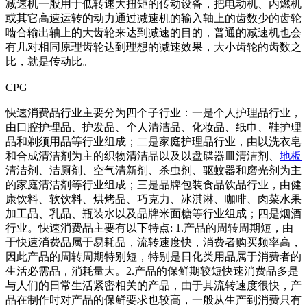
减速机一般用于低转速大扭矩的传动设备，把电动机、内燃机
或其它高速运转的动力通过减速机的输入轴上的齿数少的齿轮
啮合输出轴上的大齿轮来达到减速的目的，普通的减速机也会
有几对相同原理齿轮达到理想的减速效果，大小齿轮的齿数之
比，就是传动比。
CPG
快速消费品行业主要分为四个子行业：一是个人护理品行业，
由口腔护理品、护发品、个人清洁品、化妆品、纸巾、鞋护理
品和剃须用品等行业组成；二是家庭护理品行业，由以洗衣皂
和合成清洁剂为主的织物清洁品以及以盘碟器皿清洁剂、
地板
清洁剂、洁厕剂、空气清新剂、杀虫剂、驱蚊器和磨光剂为主
的家庭清洁剂等行业组成；三是品牌包装食品饮品行业，由健
康饮料、软饮料、烘烤品、巧克力、冰淇淋、咖啡、肉菜水果
加工品、乳品、瓶装水以及品牌米面糖等行业组成；四是烟酒
行业。快速消费品主要有以下特点: 1.产品的周转周期短，由
于快速消费品属于易耗品，流转速度快，消费者购买频率高，
因此产品的周转周期特别短，特别是日化类用品属于消费者的
生活必需品，消耗量大。2.产品的保鲜期较短快速消费品多是
与人们的日常生活紧密相关的产品，由于其流转速度很快，产
品在制作时对产品的保鲜要求也较高，一般从生产到消费只有