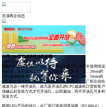
吊顶商企动态
台湾CPG齿轮减速机油孔说明
2023-11-25 浏览:
174
综合CPG齿轮减速机产品的设计理念与客户二十多年使用情况
的反馈，东莞晟邦工厂所出凡是出力轴径为18、22、28mm的
CPG减速机标准出厂均无油孔；出力轴径为32、40、50mm的
CPG齿轮减速机标准出厂均开油孔，台机减速机工厂所出齿轮
减速马达一律开油孔，故凡是开油孔的CPG减速机订货前客户
须确认好安装方式才可开油孔，以防漏油，而不开油孔可多种
安装方式。
根据CPG产品的设计：出厂前已添加润滑油脂（BT-860-0），