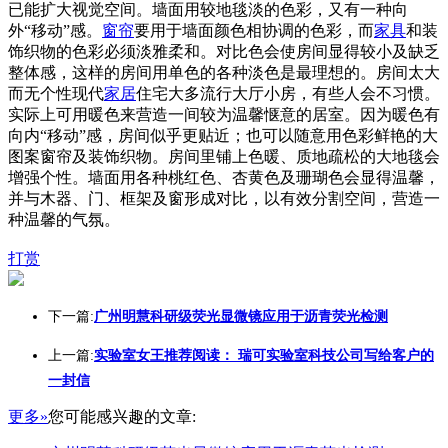
已能扩大视觉空间。墙面用较地毯淡的色彩，又有一种向
外“移动”感。
窗帘
要用于墙面颜色相协调的色彩，而
家具
和装
饰织物的色彩必须淡雅柔和。对比色会使房间显得较小及缺乏
整体感，这样的房间用单色的各种淡色是最理想的。房间太大
而无个性现代
家居
住宅大多流行大厅小房，有些人会不习惯。
实际上可用暖色来营造一间较为温馨惬意的居室。因为暖色有
向内“移动”感，房间似乎更贴近；也可以随意用色彩鲜艳的大
图案窗帘及装饰织物。房间里铺上色暖、质地疏松的大地毯会
增强个性。墙面用各种桃红色、杏黄色及珊瑚色会显得温馨，
并与木器、门、框架及窗形成对比，以有效分割空间，营造一
种温馨的气氛。
打赏
下一篇:
广州明慧科研级荧光显微镜应用于沥青荧光检测
上一篇:
实验室女王推荐阅读： 瑞可实验室科技公司写给客户的
一封信
更多»
您可能感兴趣的文章: