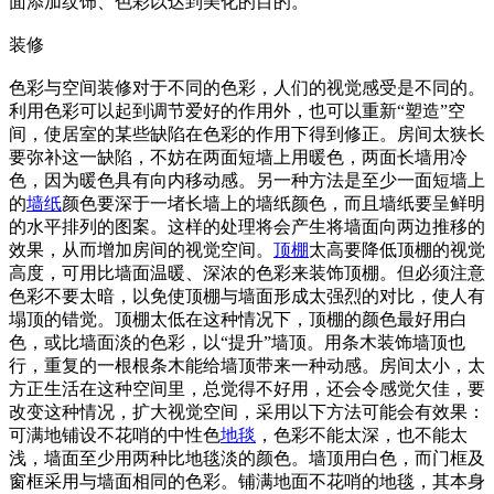
面添加纹饰、色彩以达到美化的目的。
装修
色彩与空间装修对于不同的色彩，人们的视觉感受是不同的。
利用色彩可以起到调节爱好的作用外，也可以重新“塑造”空
间，使居室的某些缺陷在色彩的作用下得到修正。房间太狭长
要弥补这一缺陷，不妨在两面短墙上用暖色，两面长墙用冷
色，因为暖色具有向内移动感。另一种方法是至少一面短墙上
的
墙纸
颜色要深于一堵长墙上的墙纸颜色，而且墙纸要呈鲜明
的水平排列的图案。这样的处理将会产生将墙面向两边推移的
效果，从而增加房间的视觉空间。
顶棚
太高要降低顶棚的视觉
高度，可用比墙面温暖、深浓的色彩来装饰顶棚。但必须注意
色彩不要太暗，以免使顶棚与墙面形成太强烈的对比，使人有
塌顶的错觉。顶棚太低在这种情况下，顶棚的颜色最好用白
色，或比墙面淡的色彩，以“提升”墙顶。用条木装饰墙顶也
行，重复的一根根条木能给墙顶带来一种动感。房间太小，太
方正生活在这种空间里，总觉得不好用，还会令感觉欠佳，要
改变这种情况，扩大视觉空间，采用以下方法可能会有效果：
可满地铺设不花哨的中性色
地毯
，色彩不能太深，也不能太
浅，墙面至少用两种比地毯淡的颜色。墙顶用白色，而门框及
窗框采用与墙面相同的色彩。铺满地面不花哨的地毯，其本身